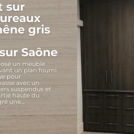
 sur
bureaux
êne gris
 sur Saône
posé un meuble
vant un plan fourni.
çue pour
basse avec un
iers suspendus et
artie haute du
é une...