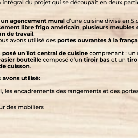
 intégral du projet qui se découpait en deux parti
sé un agencement mural
d’une cuisine divisé en 5 
ement libre frigo américain
,
plusieurs meubles e
n de travail
.
ous avons utilisé des
portes ouvrantes à la frança
 posé un îlot central de cuisine
comprenant ; un
asier bouteille
composé d’un
tiroir bas
et un
tiro
de cuisson
.
 avons utilisé:
l, les encadrements des rangements et des portes
ur des mobiliers