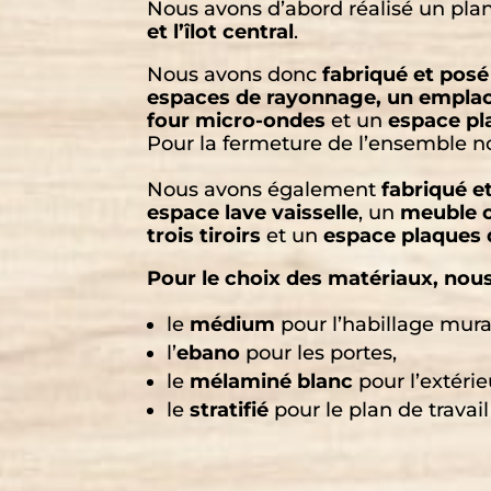
Nous avons d’abord réalisé un plan
et l’îlot central
.
Nous avons donc
fabriqué et po
espaces de rayonnage, un emplac
four micro-ondes
et un
espace pla
Pour la fermeture de l’ensemble n
Nous avons également
fabriqué et
espace lave vaisselle
, un
meuble c
trois tiroirs
et un
espace plaques 
Pour le choix des matériaux, nous
le
médium
pour l’habillage mura
l’
ebano
pour les portes,
le
mélaminé blanc
pour l’extérie
le
stratifié
pour le plan de travail