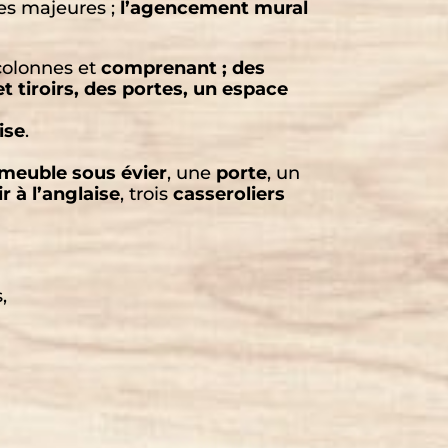
es majeures ;
l’agencement mural
colonnes et
comprenant ; des
t tiroirs, des portes, un espace
ise
.
meuble sous évier
, une
porte
, un
ir à l’anglaise
, trois
casseroliers
,