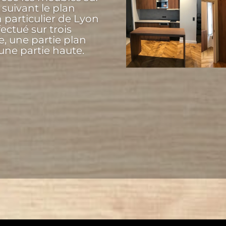
suivant le plan
n particulier de Lyon
ectué sur trois
e, une partie plan
 une partie haute.