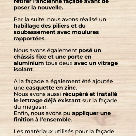
retirer l’ancienne façade avant de
poser la nouvelle.
Par la suite, nous avons réalisé un
habillage des piliers et du
soubassement avec moulures
rapportées
.
Nous avons également
posé un
châssis fixe et une porte en
aluminium
tous deux
avec un vitrage
isolant
.
A la façade a également été ajoutée
une
casquette en zinc
.
Nous avons aussi
récupéré et installé
le lettrage déjà existant
sur la façade
du magasin.
Enfin, nous avons pu
appliquer une
finition à l’ensemble
.
Les matériaux utilisés pour la façade